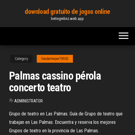
Skip
download gratuito de jogos online
to
betingmbnz.web.app
the
content
Category
Niedermeyer79932
Palmas cassino pérola
concerto teatro
By
ADMINISTRATOR
Grupo de teatro en Las Palmas. Guía de Grupo de teatro que
trabajan en Las Palmas. Encuentra y reserva los mejores
Grupos de teatro en la provincia de Las Palmas.